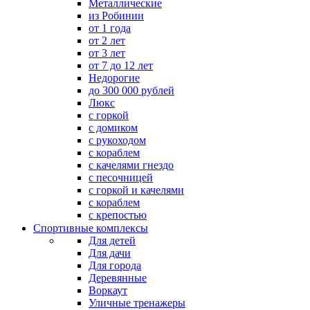
Металлические
из Робинии
от 1 года
от 2 лет
от 3 лет
от 7 до 12 лет
Недорогие
до 300 000 рублей
Люкс
с горкой
с домиком
с рукоходом
с кораблем
с качелями гнездо
с песочницей
с горкой и качелями
с кораблем
с крепостью
Спортивные комплексы
Для детей
Для дачи
Для города
Деревянные
Воркаут
Уличные тренажеры