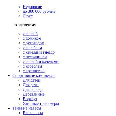
Недорогие
до 300 000 рублей
Люкс
по элементам
с горкой
с домиком
с рукоходом
с кораблем
с качелями гнездо
с песочницей
с горкой и качелями
с кораблем
с крепостью
Спортивные комплексы
Для детей
Для дачи
Для города
Деревянные
Воркаут
Уличные тренажеры
Теневые навесы
Все навесы