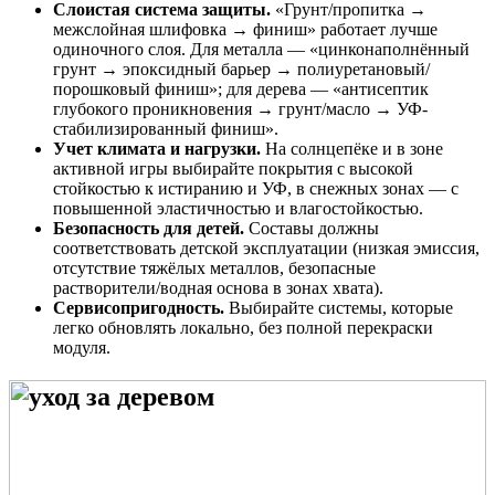
Слоистая система защиты.
«Грунт/пропитка →
межслойная шлифовка → финиш» работает лучше
одиночного слоя. Для металла — «цинконаполнённый
грунт → эпоксидный барьер → полиуретановый/
порошковый финиш»; для дерева — «антисептик
глубокого проникновения → грунт/масло → УФ-
стабилизированный финиш».
Учет климата и нагрузки.
На солнцепёке и в зоне
активной игры выбирайте покрытия с высокой
стойкостью к истиранию и УФ, в снежных зонах — с
повышенной эластичностью и влагостойкостью.
Безопасность для детей.
Составы должны
соответствовать детской эксплуатации (низкая эмиссия,
отсутствие тяжёлых металлов, безопасные
растворители/водная основа в зонах хвата).
Сервисопригодность.
Выбирайте системы, которые
легко обновлять локально, без полной перекраски
модуля.