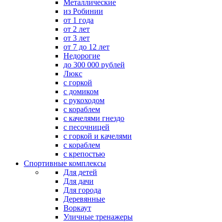
Металлические
из Робинии
от 1 года
от 2 лет
от 3 лет
от 7 до 12 лет
Недорогие
до 300 000 рублей
Люкс
с горкой
с домиком
с рукоходом
с кораблем
с качелями гнездо
с песочницей
с горкой и качелями
с кораблем
с крепостью
Спортивные комплексы
Для детей
Для дачи
Для города
Деревянные
Воркаут
Уличные тренажеры