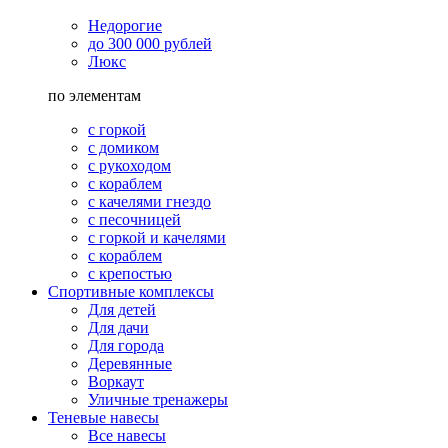
Недорогие
до 300 000 рублей
Люкс
по элементам
с горкой
с домиком
с рукоходом
с кораблем
с качелями гнездо
с песочницей
с горкой и качелями
с кораблем
с крепостью
Спортивные комплексы
Для детей
Для дачи
Для города
Деревянные
Воркаут
Уличные тренажеры
Теневые навесы
Все навесы