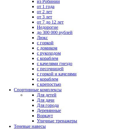
из Робинии
от 1 года
от 2 лет
от 3 лет
от 7 до 12 лет
Недорогие
до 300 000 рублей
Люкс
с горкой
с домиком
с рукоходом
с кораблем
с качелями гнездо
с песочницей
с горкой и качелями
с кораблем
с крепостью
Спортивные комплексы
Для детей
Для дачи
Для города
Деревянные
Воркаут
Уличные тренажеры
Теневые навесы