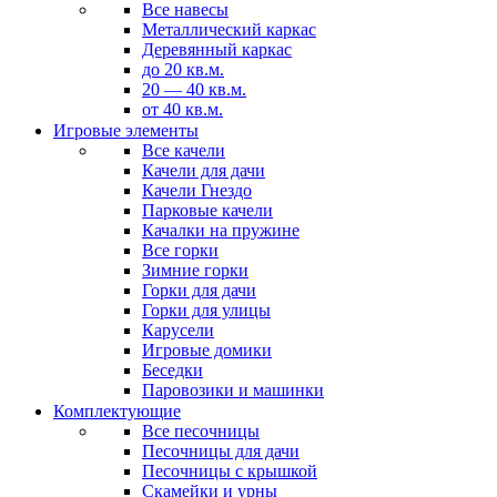
Все навесы
Металлический каркас
Деревянный каркас
до 20 кв.м.
20 — 40 кв.м.
от 40 кв.м.
Игровые элементы
Все качели
Качели для дачи
Качели Гнездо
Парковые качели
Качалки на пружине
Все горки
Зимние горки
Горки для дачи
Горки для улицы
Карусели
Игровые домики
Беседки
Паровозики и машинки
Комплектующие
Все песочницы
Песочницы для дачи
Песочницы с крышкой
Скамейки и урны