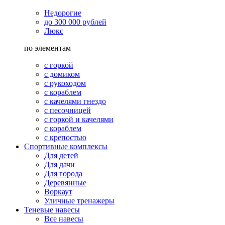
Недорогие
до 300 000 рублей
Люкс
по элементам
с горкой
с домиком
с рукоходом
с кораблем
с качелями гнездо
с песочницей
с горкой и качелями
с кораблем
с крепостью
Спортивные комплексы
Для детей
Для дачи
Для города
Деревянные
Воркаут
Уличные тренажеры
Теневые навесы
Все навесы