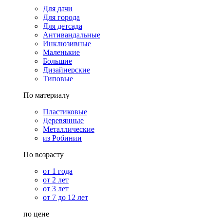
Для дачи
Для города
Для детсада
Антивандальные
Инклюзивные
Маленькие
Большие
Дизайнерские
Типовые
По материалу
Пластиковые
Деревянные
Металлические
из Робинии
По возрасту
от 1 года
от 2 лет
от 3 лет
от 7 до 12 лет
по цене