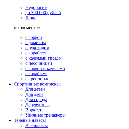
Недорогие
до 300 000 рублей
Люкс
по элементам
с горкой
с домиком
с рукоходом
с кораблем
с качелями гнездо
с песочницей
с горкой и качелями
с кораблем
с крепостью
Спортивные комплексы
Для детей
Для дачи
Для города
Деревянные
Воркаут
Уличные тренажеры
Теневые навесы
Все навесы