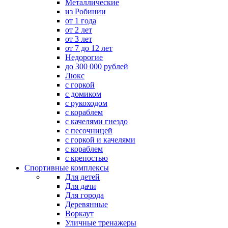
Металлические
из Робинии
от 1 года
от 2 лет
от 3 лет
от 7 до 12 лет
Недорогие
до 300 000 рублей
Люкс
с горкой
с домиком
с рукоходом
с кораблем
с качелями гнездо
с песочницей
с горкой и качелями
с кораблем
с крепостью
Спортивные комплексы
Для детей
Для дачи
Для города
Деревянные
Воркаут
Уличные тренажеры