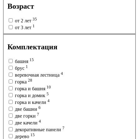
Возраст
35
от 2 лет
1
от 3 лет
Комплектация
15
башня
1
брус
4
веревочная лестница
28
горка
10
горка и башня
5
горка и домик
4
горка и качели
6
две башни
7
две горки
4
две качели
7
декоративные панели
15
дерево