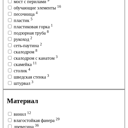
9
мост с перилами
16
обучающие элементы
4
песочница
5
пластик
1
пластиковая горка
8
подзорная труба
2
рукоход
2
сеть-паутина
8
скалодром
3
скалодром с канатом
11
скамейка
4
столик
3
шведская стенка
3
штурвал
Материал
12
винил
29
влагостойкая фанера
36
древесина