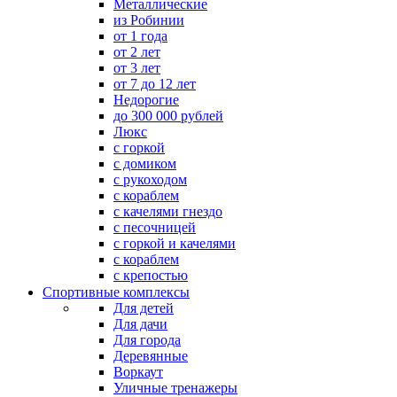
Металлические
из Робинии
от 1 года
от 2 лет
от 3 лет
от 7 до 12 лет
Недорогие
до 300 000 рублей
Люкс
с горкой
с домиком
с рукоходом
с кораблем
с качелями гнездо
с песочницей
с горкой и качелями
с кораблем
с крепостью
Спортивные комплексы
Для детей
Для дачи
Для города
Деревянные
Воркаут
Уличные тренажеры