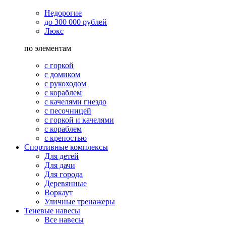
Недорогие
до 300 000 рублей
Люкс
по элементам
с горкой
с домиком
с рукоходом
с кораблем
с качелями гнездо
с песочницей
с горкой и качелями
с кораблем
с крепостью
Спортивные комплексы
Для детей
Для дачи
Для города
Деревянные
Воркаут
Уличные тренажеры
Теневые навесы
Все навесы