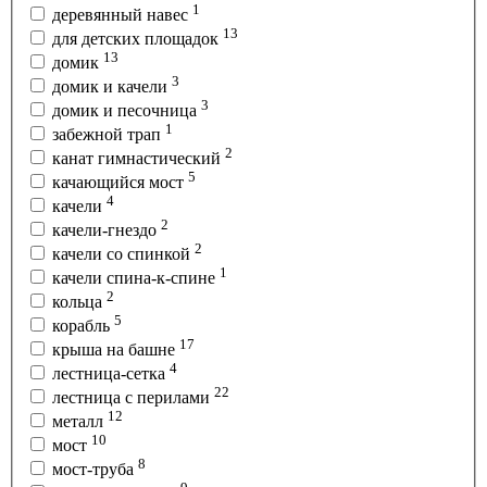
1
деревянный навес
13
для детских площадок
13
домик
3
домик и качели
3
домик и песочница
1
забежной трап
2
канат гимнастический
5
качающийся мост
4
качели
2
качели-гнездо
2
качели со спинкой
1
качели спина-к-спине
2
кольца
5
корабль
17
крыша на башне
4
лестница-сетка
22
лестница с перилами
12
металл
10
мост
8
мост-труба