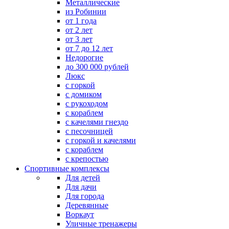
Металлические
из Робинии
от 1 года
от 2 лет
от 3 лет
от 7 до 12 лет
Недорогие
до 300 000 рублей
Люкс
с горкой
с домиком
с рукоходом
с кораблем
с качелями гнездо
с песочницей
с горкой и качелями
с кораблем
с крепостью
Спортивные комплексы
Для детей
Для дачи
Для города
Деревянные
Воркаут
Уличные тренажеры