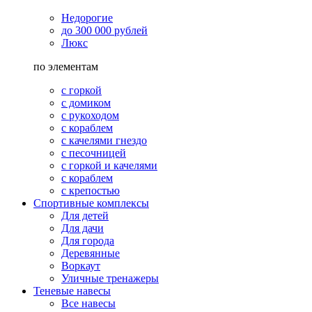
Недорогие
до 300 000 рублей
Люкс
по элементам
с горкой
с домиком
с рукоходом
с кораблем
с качелями гнездо
с песочницей
с горкой и качелями
с кораблем
с крепостью
Спортивные комплексы
Для детей
Для дачи
Для города
Деревянные
Воркаут
Уличные тренажеры
Теневые навесы
Все навесы