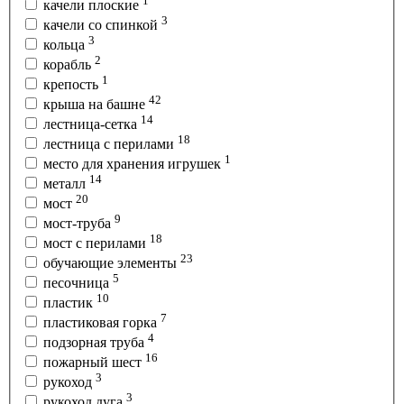
1
качели плоские
3
качели со спинкой
3
кольца
2
корабль
1
крепость
42
крыша на башне
14
лестница-сетка
18
лестница с перилами
1
место для хранения игрушек
14
металл
20
мост
9
мост-труба
18
мост с перилами
23
обучающие элементы
5
песочница
10
пластик
7
пластиковая горка
4
подзорная труба
16
пожарный шест
3
рукоход
3
рукоход дуга