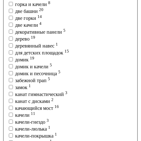
8
горка и качели
20
две башни
14
две горки
4
две качели
5
декоративные панели
19
дерево
1
деревянный навес
15
для детских площадок
19
домик
5
домик и качели
5
домик и песочница
5
забежной трап
1
замок
3
канат гимнастический
2
канат с дисками
16
качающийся мост
11
качели
3
качели-гнездо
1
качели-люлька
1
качели-покрышка