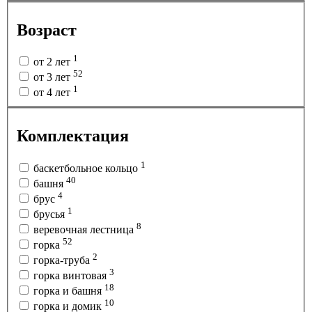
Возраст
1
от 2 лет
52
от 3 лет
1
от 4 лет
Комплектация
1
баскетбольное кольцо
40
башня
4
брус
1
брусья
8
веревочная лестница
52
горка
2
горка-труба
3
горка винтовая
18
горка и башня
10
горка и домик