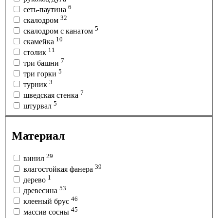
6
сеть-паутина
32
скалодром
5
скалодром с канатом
10
скамейка
11
столик
7
три башни
5
три горки
3
турник
7
шведская стенка
5
штурвал
Материал
29
винил
39
влагостойкая фанера
1
дерево
53
древесина
46
клееный брус
45
массив сосны