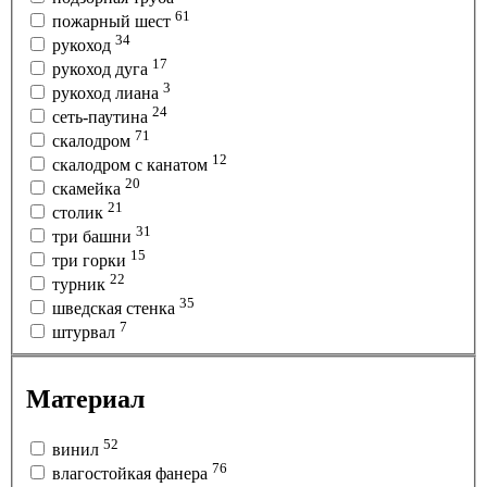
61
пожарный шест
34
рукоход
17
рукоход дуга
3
рукоход лиана
24
сеть-паутина
71
скалодром
12
скалодром с канатом
20
скамейка
21
столик
31
три башни
15
три горки
22
турник
35
шведская стенка
7
штурвал
Материал
52
винил
76
влагостойкая фанера