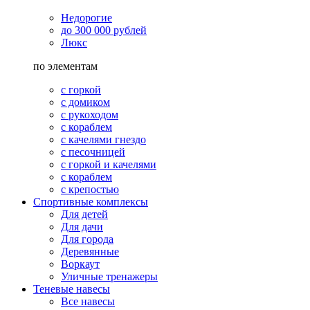
Недорогие
до 300 000 рублей
Люкс
по элементам
с горкой
с домиком
с рукоходом
с кораблем
с качелями гнездо
с песочницей
с горкой и качелями
с кораблем
с крепостью
Спортивные комплексы
Для детей
Для дачи
Для города
Деревянные
Воркаут
Уличные тренажеры
Теневые навесы
Все навесы