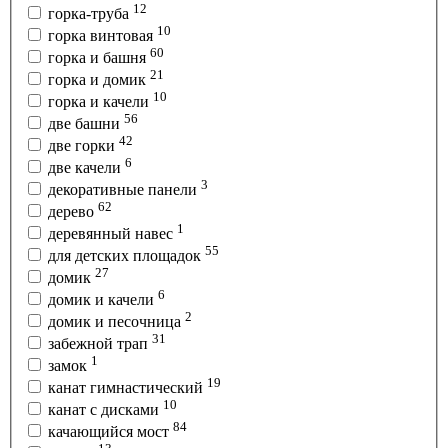
12
горка-труба
10
горка винтовая
60
горка и башня
21
горка и домик
10
горка и качели
56
две башни
42
две горки
6
две качели
3
декоративные панели
62
дерево
1
деревянный навес
55
для детских площадок
27
домик
6
домик и качели
2
домик и песочница
31
забежной трап
1
замок
19
канат гимнастический
10
канат с дисками
84
качающийся мост