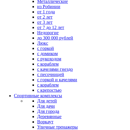
Металлические
из Робинии
от 1 года
от 2 лет
от 3 лет
от 7 до 12 лет
Недорогие
до 300 000 рублей
Люкс
с горкой
с домиком
с рукоходом
с кораблем
с качелями гнездо
с песочницей
с горкой и качелями
с кораблем
с крепостью
Спортивные комплексы
Для детей
Для дачи
Для города
Деревянные
Воркаут
Уличные тренажеры