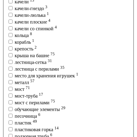
13
качели
3
качели-гнездо
1
качели-люлька
4
качели плоские
4
качели со спинкой
8
кольца
1
корабль
2
крепость
75
крыша на башне
31
лестница-сетка
35
лестница с перилами
1
место для хранения игрушек
57
металл
71
мост
17
мост-труба
75
мост с перилами
29
обучающие элементы
6
песочница
49
пластик
14
пластиковая горка
6
подзорная труба