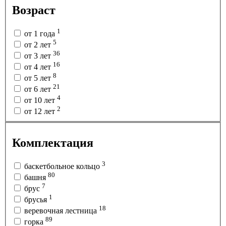
Возраст
1
от 1 года
5
от 2 лет
36
от 3 лет
16
от 4 лет
8
от 5 лет
21
от 6 лет
4
от 10 лет
2
от 12 лет
Комплектация
3
баскетбольное кольцо
80
башня
7
брус
1
брусья
18
веревочная лестница
89
горка