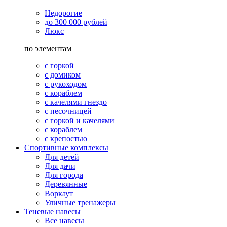
Недорогие
до 300 000 рублей
Люкс
по элементам
с горкой
с домиком
с рукоходом
с кораблем
с качелями гнездо
с песочницей
с горкой и качелями
с кораблем
с крепостью
Спортивные комплексы
Для детей
Для дачи
Для города
Деревянные
Воркаут
Уличные тренажеры
Теневые навесы
Все навесы