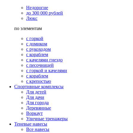
Недорогие
до 300 000 рублей
Люкс
по элементам
с горкой
с домиком
с рукоходом
с кораблем
с качелями гнездо
с песочницей
с горкой и качелями
с кораблем
с крепостью
Спортивные комплексы
Для детей
Для дачи
Для города
Деревянные
Воркаут
Уличные тренажеры
Теневые навесы
Все навесы