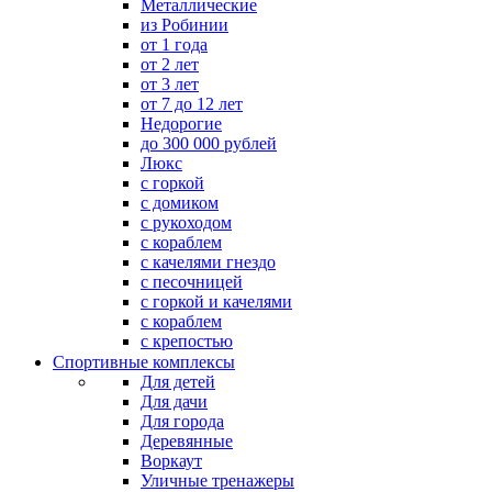
Металлические
из Робинии
от 1 года
от 2 лет
от 3 лет
от 7 до 12 лет
Недорогие
до 300 000 рублей
Люкс
с горкой
с домиком
с рукоходом
с кораблем
с качелями гнездо
с песочницей
с горкой и качелями
с кораблем
с крепостью
Спортивные комплексы
Для детей
Для дачи
Для города
Деревянные
Воркаут
Уличные тренажеры