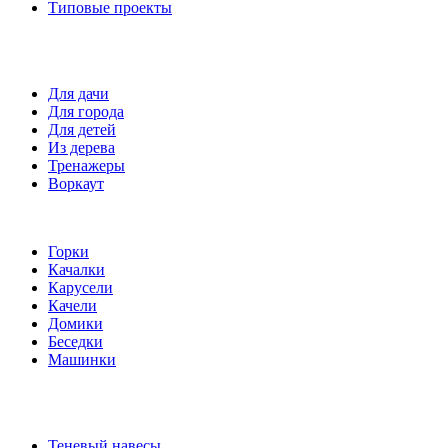
Типовые проекты
Спортивные площадки
Для дачи
Для города
Для детей
Из дерева
Тренажеры
Воркаут
Игровые элементы
Горки
Качалки
Карусели
Качели
Домики
Беседки
Машинки
Комплектующие
Теневый навесы