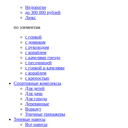
Недорогие
до 300 000 рублей
Люкс
по элементам
с горкой
с домиком
с рукоходом
с кораблем
с качелями гнездо
с песочницей
с горкой и качелями
с кораблем
с крепостью
Спортивные комплексы
Для детей
Для дачи
Для города
Деревянные
Воркаут
Уличные тренажеры
Теневые навесы
Все навесы