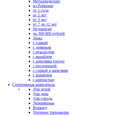
Металлические
из Робинии
от 1 года
от 2 лет
от 3 лет
от 7 до 12 лет
Недорогие
до 300 000 рублей
Люкс
с горкой
с домиком
с рукоходом
с кораблем
с качелями гнездо
с песочницей
с горкой и качелями
с кораблем
с крепостью
Спортивные комплексы
Для детей
Для дачи
Для города
Деревянные
Воркаут
Уличные тренажеры