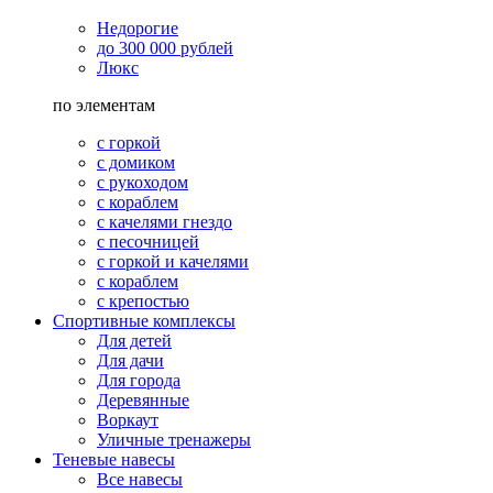
Недорогие
до 300 000 рублей
Люкс
по элементам
с горкой
с домиком
с рукоходом
с кораблем
с качелями гнездо
с песочницей
с горкой и качелями
с кораблем
с крепостью
Спортивные комплексы
Для детей
Для дачи
Для города
Деревянные
Воркаут
Уличные тренажеры
Теневые навесы
Все навесы