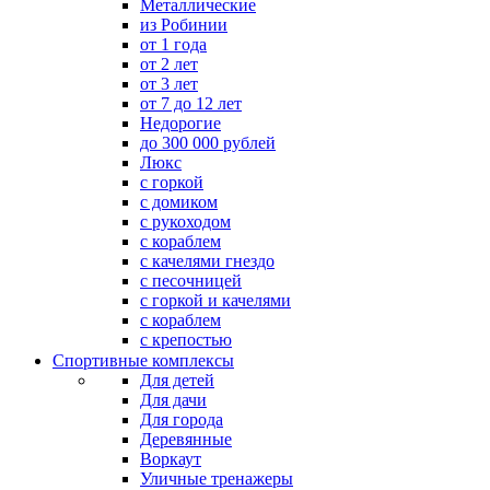
Металлические
из Робинии
от 1 года
от 2 лет
от 3 лет
от 7 до 12 лет
Недорогие
до 300 000 рублей
Люкс
с горкой
с домиком
с рукоходом
с кораблем
с качелями гнездо
с песочницей
с горкой и качелями
с кораблем
с крепостью
Спортивные комплексы
Для детей
Для дачи
Для города
Деревянные
Воркаут
Уличные тренажеры