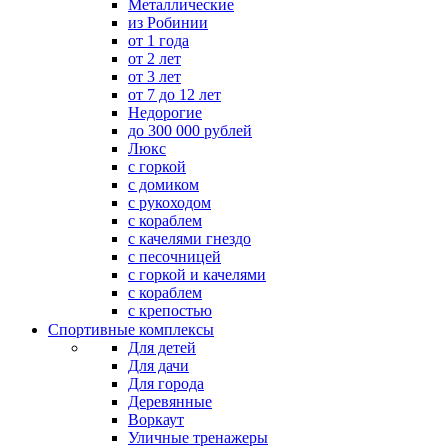
Металлические
из Робинии
от 1 года
от 2 лет
от 3 лет
от 7 до 12 лет
Недорогие
до 300 000 рублей
Люкс
с горкой
с домиком
с рукоходом
с кораблем
с качелями гнездо
с песочницей
с горкой и качелями
с кораблем
с крепостью
Спортивные комплексы
Для детей
Для дачи
Для города
Деревянные
Воркаут
Уличные тренажеры