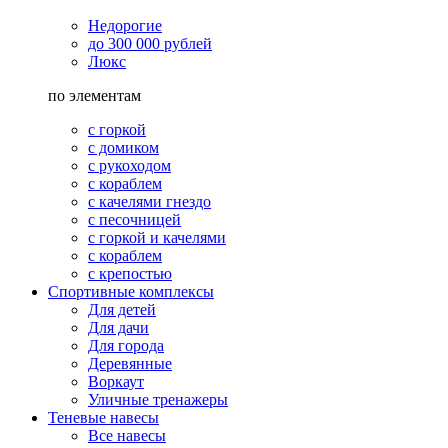
Недорогие
до 300 000 рублей
Люкс
по элементам
с горкой
с домиком
с рукоходом
с кораблем
с качелями гнездо
с песочницей
с горкой и качелями
с кораблем
с крепостью
Спортивные комплексы
Для детей
Для дачи
Для города
Деревянные
Воркаут
Уличные тренажеры
Теневые навесы
Все навесы