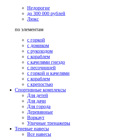
Недорогие
до 300 000 рублей
Люкс
по элементам
с горкой
с домиком
с рукоходом
с кораблем
с качелями гнездо
с песочницей
с горкой и качелями
с кораблем
с крепостью
Спортивные комплексы
Для детей
Для дачи
Для города
Деревянные
Воркаут
Уличные тренажеры
Теневые навесы
Все навесы