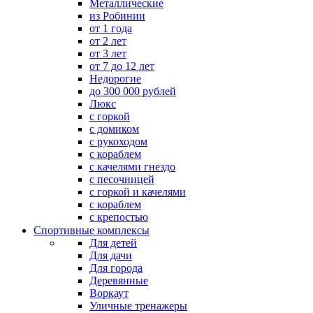
Металлические
из Робинии
от 1 года
от 2 лет
от 3 лет
от 7 до 12 лет
Недорогие
до 300 000 рублей
Люкс
с горкой
с домиком
с рукоходом
с кораблем
с качелями гнездо
с песочницей
с горкой и качелями
с кораблем
с крепостью
Спортивные комплексы
Для детей
Для дачи
Для города
Деревянные
Воркаут
Уличные тренажеры