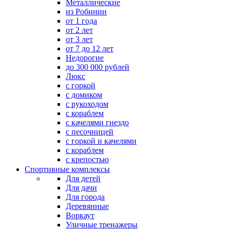
Металлические
из Робинии
от 1 года
от 2 лет
от 3 лет
от 7 до 12 лет
Недорогие
до 300 000 рублей
Люкс
с горкой
с домиком
с рукоходом
с кораблем
с качелями гнездо
с песочницей
с горкой и качелями
с кораблем
с крепостью
Спортивные комплексы
Для детей
Для дачи
Для города
Деревянные
Воркаут
Уличные тренажеры