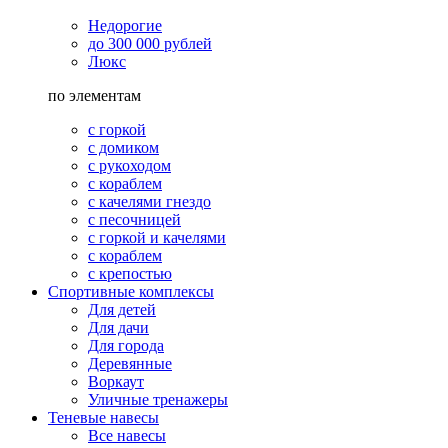
Недорогие
до 300 000 рублей
Люкс
по элементам
с горкой
с домиком
с рукоходом
с кораблем
с качелями гнездо
с песочницей
с горкой и качелями
с кораблем
с крепостью
Спортивные комплексы
Для детей
Для дачи
Для города
Деревянные
Воркаут
Уличные тренажеры
Теневые навесы
Все навесы