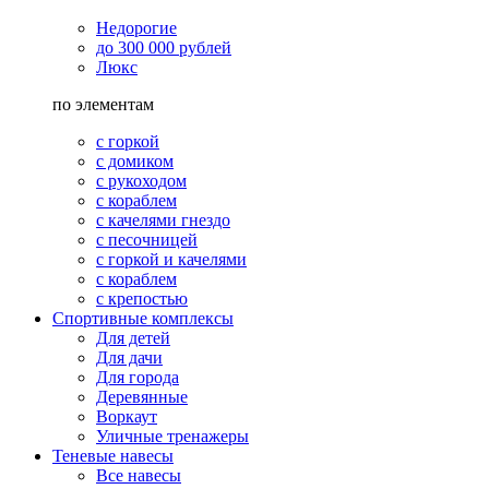
Недорогие
до 300 000 рублей
Люкс
по элементам
с горкой
с домиком
с рукоходом
с кораблем
с качелями гнездо
с песочницей
с горкой и качелями
с кораблем
с крепостью
Спортивные комплексы
Для детей
Для дачи
Для города
Деревянные
Воркаут
Уличные тренажеры
Теневые навесы
Все навесы