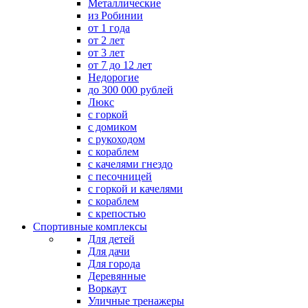
Металлические
из Робинии
от 1 года
от 2 лет
от 3 лет
от 7 до 12 лет
Недорогие
до 300 000 рублей
Люкс
с горкой
с домиком
с рукоходом
с кораблем
с качелями гнездо
с песочницей
с горкой и качелями
с кораблем
с крепостью
Спортивные комплексы
Для детей
Для дачи
Для города
Деревянные
Воркаут
Уличные тренажеры