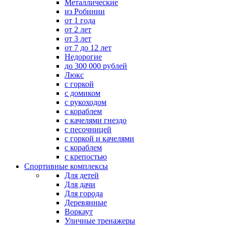
Металлические
из Робинии
от 1 года
от 2 лет
от 3 лет
от 7 до 12 лет
Недорогие
до 300 000 рублей
Люкс
с горкой
с домиком
с рукоходом
с кораблем
с качелями гнездо
с песочницей
с горкой и качелями
с кораблем
с крепостью
Спортивные комплексы
Для детей
Для дачи
Для города
Деревянные
Воркаут
Уличные тренажеры