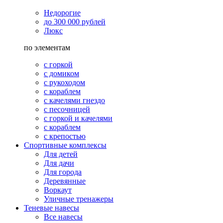
Недорогие
до 300 000 рублей
Люкс
по элементам
с горкой
с домиком
с рукоходом
с кораблем
с качелями гнездо
с песочницей
с горкой и качелями
с кораблем
с крепостью
Спортивные комплексы
Для детей
Для дачи
Для города
Деревянные
Воркаут
Уличные тренажеры
Теневые навесы
Все навесы