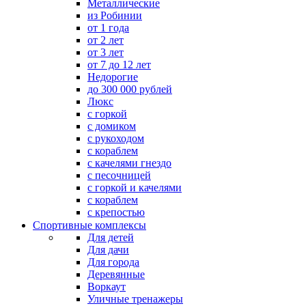
Металлические
из Робинии
от 1 года
от 2 лет
от 3 лет
от 7 до 12 лет
Недорогие
до 300 000 рублей
Люкс
с горкой
с домиком
с рукоходом
с кораблем
с качелями гнездо
с песочницей
с горкой и качелями
с кораблем
с крепостью
Спортивные комплексы
Для детей
Для дачи
Для города
Деревянные
Воркаут
Уличные тренажеры