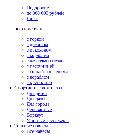
Недорогие
до 300 000 рублей
Люкс
по элементам
с горкой
с домиком
с рукоходом
с кораблем
с качелями гнездо
с песочницей
с горкой и качелями
с кораблем
с крепостью
Спортивные комплексы
Для детей
Для дачи
Для города
Деревянные
Воркаут
Уличные тренажеры
Теневые навесы
Все навесы