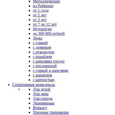
Металлические
из Робинии
от 1 года
от 2 лет
от 3 лет
от 7 до 12 лет
Недорогие
до 300 000 рублей
Люкс
с горкой
с домиком
с рукоходом
с кораблем
с качелями гнездо
с песочницей
с горкой и качелями
с кораблем
с крепостью
Спортивные комплексы
Для детей
Для дачи
Для города
Деревянные
Воркаут
Уличные тренажеры