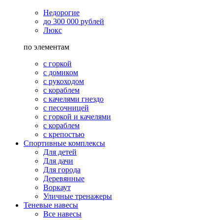
Недорогие
до 300 000 рублей
Люкс
по элементам
с горкой
с домиком
с рукоходом
с кораблем
с качелями гнездо
с песочницей
с горкой и качелями
с кораблем
с крепостью
Спортивные комплексы
Для детей
Для дачи
Для города
Деревянные
Воркаут
Уличные тренажеры
Теневые навесы
Все навесы