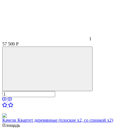
1
57 500
Р
Качели Квартет деревянные (плоские x2, со спинкой x2)
Площадь