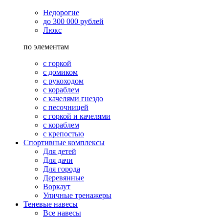
Недорогие
до 300 000 рублей
Люкс
по элементам
с горкой
с домиком
с рукоходом
с кораблем
с качелями гнездо
с песочницей
с горкой и качелями
с кораблем
с крепостью
Спортивные комплексы
Для детей
Для дачи
Для города
Деревянные
Воркаут
Уличные тренажеры
Теневые навесы
Все навесы