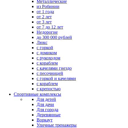
Металлические
из Робинии
от 1 года
от 2 лет
от 3 лет
от 7 до 12 лет
Недорогие
до 300 000 рублей
Люкс
с горкой
с домиком
с рукоходом
с кораблем
с качелями гнездо
с песочницей
с горкой и качелями
с кораблем
с крепостью
Спортивные комплексы
Для детей
Для дачи
Для города
Деревянные
Воркаут
Уличные тренажеры