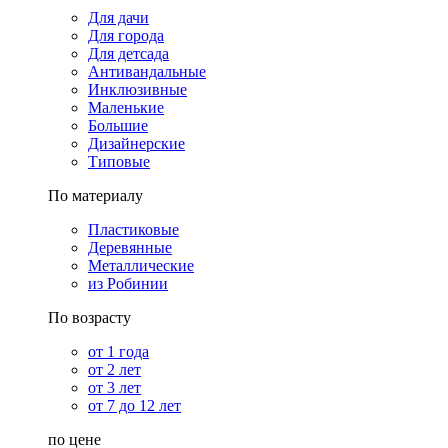
Для дачи
Для города
Для детсада
Антивандальные
Инклюзивные
Маленькие
Большие
Дизайнерские
Типовые
По материалу
Пластиковые
Деревянные
Металлические
из Робинии
По возрасту
от 1 года
от 2 лет
от 3 лет
от 7 до 12 лет
по цене