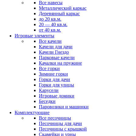
Все навесы
Металлический каркас
Деревянный каркас
до 20 кв.м.
20 — 40 кв.м.
от 40 кв.м.
Игровые элементы
Все качели
Качели для дачи
Качели Гнездо
Парковые качели
Качалки на пружине
Все горки
Зимние горки
Горки для дачи
Горки для улицы
Карусели
Игровые домики
Беседки
Паровозики и машинки
Комплектующие
Все песочницы
Песочницы для дачи
Песочницы с крышкой
Скамейки и урны