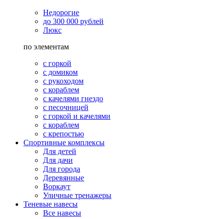
Недорогие
до 300 000 рублей
Люкс
по элементам
с горкой
с домиком
с рукоходом
с кораблем
с качелями гнездо
с песочницей
с горкой и качелями
с кораблем
с крепостью
Спортивные комплексы
Для детей
Для дачи
Для города
Деревянные
Воркаут
Уличные тренажеры
Теневые навесы
Все навесы