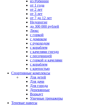
из Робинии
от 1 года
от 2 лет
от 3 лет
от 7 до 12 лет
Недорогие
до 300 000 рублей
Люкс
с горкой
с домиком
с рукоходом
с кораблем
с качелями гнездо
с песочницей
с горкой и качелями
с кораблем
с крепостью
Спортивные комплексы
Для детей
Для дачи
Для города
Деревянные
Воркаут
Уличные тренажеры
Теневые навесы