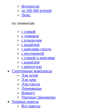
Недорогие
до 300 000 рублей
Люкс
по элементам
с горкой
с домиком
с рукоходом
с кораблем
с качелями гнездо
с песочницей
с горкой и качелями
с кораблем
с крепостью
Спортивные комплексы
Для детей
Для дачи
Для города
Деревянные
Воркаут
Уличные тренажеры
Теневые навесы
Все навесы