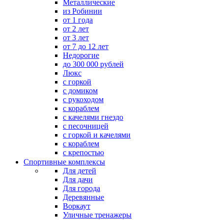
Металлические
из Робинии
от 1 года
от 2 лет
от 3 лет
от 7 до 12 лет
Недорогие
до 300 000 рублей
Люкс
с горкой
с домиком
с рукоходом
с кораблем
с качелями гнездо
с песочницей
с горкой и качелями
с кораблем
с крепостью
Спортивные комплексы
Для детей
Для дачи
Для города
Деревянные
Воркаут
Уличные тренажеры