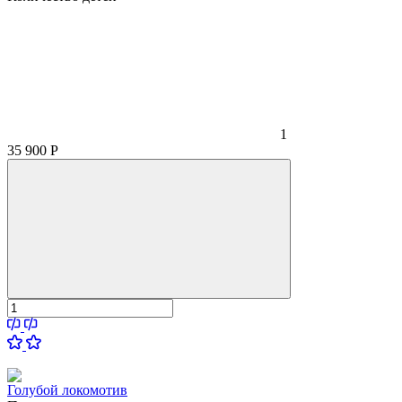
1
35 900
Р
Голубой локомотив