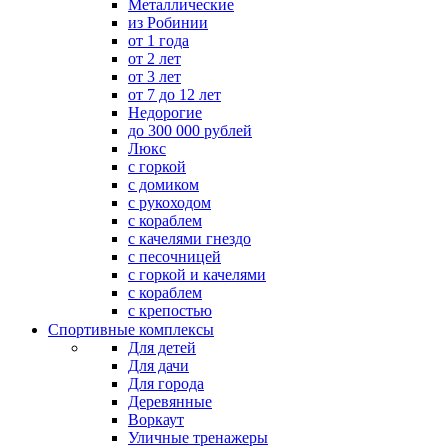
Металлические
из Робинии
от 1 года
от 2 лет
от 3 лет
от 7 до 12 лет
Недорогие
до 300 000 рублей
Люкс
с горкой
с домиком
с рукоходом
с кораблем
с качелями гнездо
с песочницей
с горкой и качелями
с кораблем
с крепостью
Спортивные комплексы
Для детей
Для дачи
Для города
Деревянные
Воркаут
Уличные тренажеры