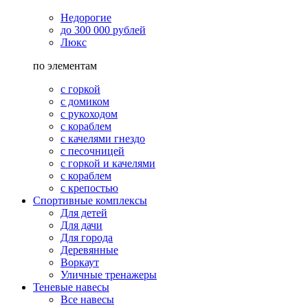
Недорогие
до 300 000 рублей
Люкс
по элементам
с горкой
с домиком
с рукоходом
с кораблем
с качелями гнездо
с песочницей
с горкой и качелями
с кораблем
с крепостью
Спортивные комплексы
Для детей
Для дачи
Для города
Деревянные
Воркаут
Уличные тренажеры
Теневые навесы
Все навесы