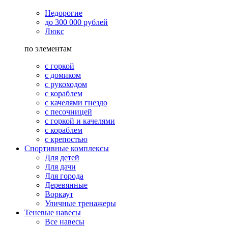
Недорогие
до 300 000 рублей
Люкс
по элементам
с горкой
с домиком
с рукоходом
с кораблем
с качелями гнездо
с песочницей
с горкой и качелями
с кораблем
с крепостью
Спортивные комплексы
Для детей
Для дачи
Для города
Деревянные
Воркаут
Уличные тренажеры
Теневые навесы
Все навесы