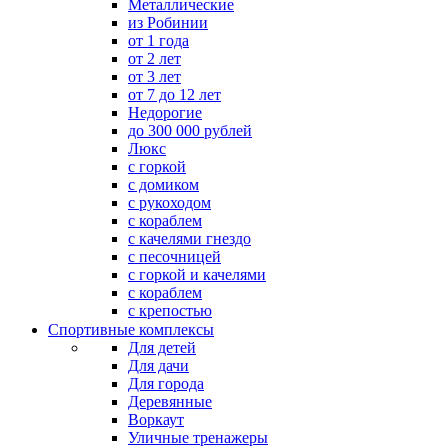
Металлические
из Робинии
от 1 года
от 2 лет
от 3 лет
от 7 до 12 лет
Недорогие
до 300 000 рублей
Люкс
с горкой
с домиком
с рукоходом
с кораблем
с качелями гнездо
с песочницей
с горкой и качелями
с кораблем
с крепостью
Спортивные комплексы
Для детей
Для дачи
Для города
Деревянные
Воркаут
Уличные тренажеры