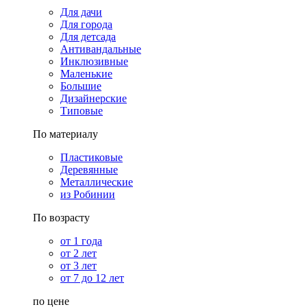
Для дачи
Для города
Для детсада
Антивандальные
Инклюзивные
Маленькие
Большие
Дизайнерские
Типовые
По материалу
Пластиковые
Деревянные
Металлические
из Робинии
По возрасту
от 1 года
от 2 лет
от 3 лет
от 7 до 12 лет
по цене