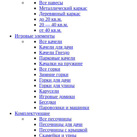
Все навесы
Металлический каркас
Деревянный каркас
до 20 кв.м.
20 — 40 кв.м.
от 40 кв.м.
Игровые элементы
Все качели
Качели для дачи
Качели Гнездо
Парковые качели
Качалки на пружине
Все горки
Зимние горки
Горки для дачи
Горки для улицы
Карусели
Игровые домики
Беседки
Паровозики и машинки
Комплектующие
Все песочницы
Песочницы для дачи
Песочницы с крышкой
Скамейки и урны