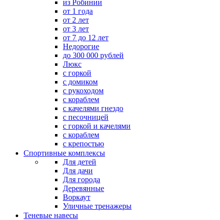
из Робинии
от 1 года
от 2 лет
от 3 лет
от 7 до 12 лет
Недорогие
до 300 000 рублей
Люкс
с горкой
с домиком
с рукоходом
с кораблем
с качелями гнездо
с песочницей
с горкой и качелями
с кораблем
с крепостью
Спортивные комплексы
Для детей
Для дачи
Для города
Деревянные
Воркаут
Уличные тренажеры
Теневые навесы