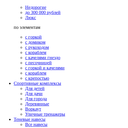
Недорогие
до 300 000 рублей
Люкс
по элементам
с горкой
с домиком
с рукоходом
с кораблем
с качелями гнездо
с песочницей
с горкой и качелями
с кораблем
с крепостью
Спортивные комплексы
Для детей
Для дачи
Для города
Деревянные
Воркаут
Уличные тренажеры
Теневые навесы
Все навесы