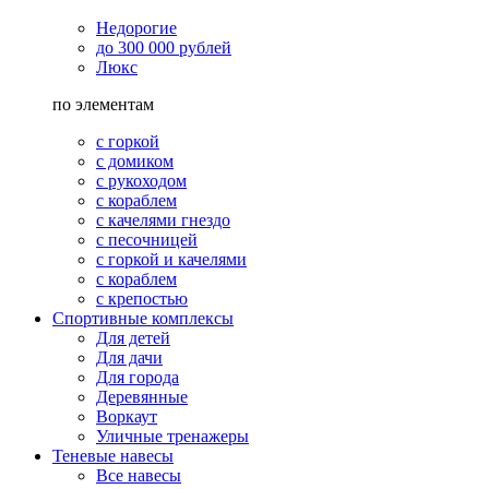
Недорогие
до 300 000 рублей
Люкс
по элементам
с горкой
с домиком
с рукоходом
с кораблем
с качелями гнездо
с песочницей
с горкой и качелями
с кораблем
с крепостью
Спортивные комплексы
Для детей
Для дачи
Для города
Деревянные
Воркаут
Уличные тренажеры
Теневые навесы
Все навесы