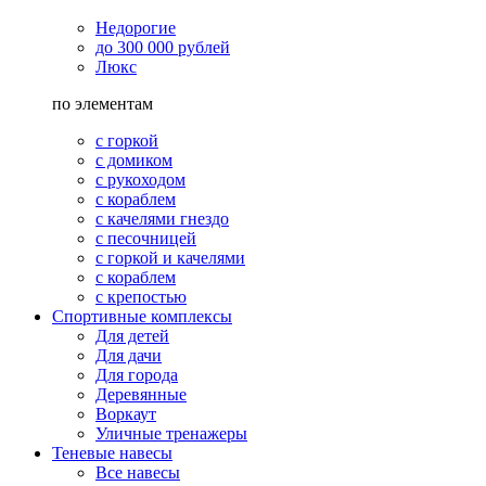
Недорогие
до 300 000 рублей
Люкс
по элементам
с горкой
с домиком
с рукоходом
с кораблем
с качелями гнездо
с песочницей
с горкой и качелями
с кораблем
с крепостью
Спортивные комплексы
Для детей
Для дачи
Для города
Деревянные
Воркаут
Уличные тренажеры
Теневые навесы
Все навесы