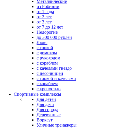
Металлические
из Робинии
от 1 года
от 2 лет
от 3 лет
от 7 до 12 лет
Недорогие
до 300 000 рублей
Люкс
с горкой
с домиком
с рукоходом
с кораблем
с качелями гнездо
с песочницей
с горкой и качелями
с кораблем
с крепостью
Спортивные комплексы
Для детей
Для дачи
Для города
Деревянные
Воркаут
Уличные тренажеры