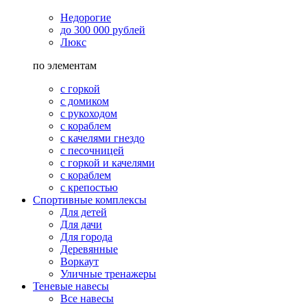
Недорогие
до 300 000 рублей
Люкс
по элементам
с горкой
с домиком
с рукоходом
с кораблем
с качелями гнездо
с песочницей
с горкой и качелями
с кораблем
с крепостью
Спортивные комплексы
Для детей
Для дачи
Для города
Деревянные
Воркаут
Уличные тренажеры
Теневые навесы
Все навесы