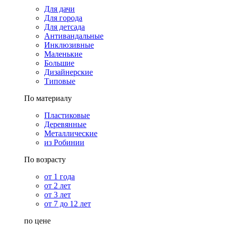
Для дачи
Для города
Для детсада
Антивандальные
Инклюзивные
Маленькие
Большие
Дизайнерские
Типовые
По материалу
Пластиковые
Деревянные
Металлические
из Робинии
По возрасту
от 1 года
от 2 лет
от 3 лет
от 7 до 12 лет
по цене