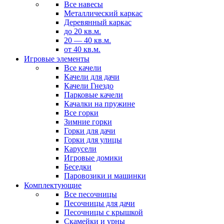
Все навесы
Металлический каркас
Деревянный каркас
до 20 кв.м.
20 — 40 кв.м.
от 40 кв.м.
Игровые элементы
Все качели
Качели для дачи
Качели Гнездо
Парковые качели
Качалки на пружине
Все горки
Зимние горки
Горки для дачи
Горки для улицы
Карусели
Игровые домики
Беседки
Паровозики и машинки
Комплектующие
Все песочницы
Песочницы для дачи
Песочницы с крышкой
Скамейки и урны