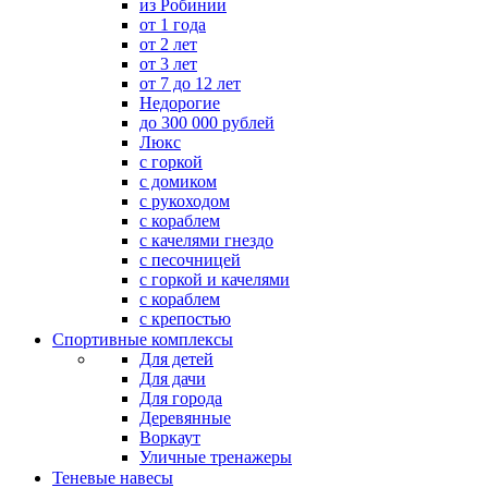
из Робинии
от 1 года
от 2 лет
от 3 лет
от 7 до 12 лет
Недорогие
до 300 000 рублей
Люкс
с горкой
с домиком
с рукоходом
с кораблем
с качелями гнездо
с песочницей
с горкой и качелями
с кораблем
с крепостью
Спортивные комплексы
Для детей
Для дачи
Для города
Деревянные
Воркаут
Уличные тренажеры
Теневые навесы