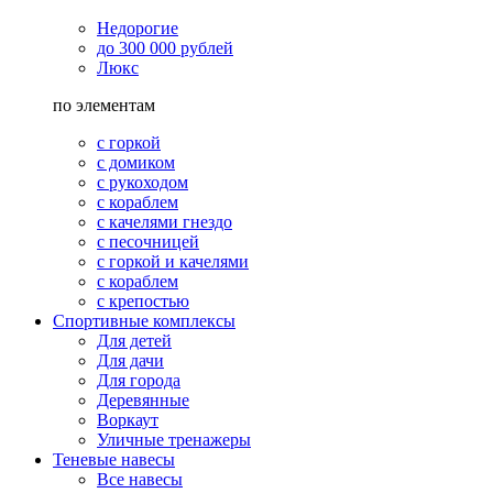
Недорогие
до 300 000 рублей
Люкс
по элементам
с горкой
с домиком
с рукоходом
с кораблем
с качелями гнездо
с песочницей
с горкой и качелями
с кораблем
с крепостью
Спортивные комплексы
Для детей
Для дачи
Для города
Деревянные
Воркаут
Уличные тренажеры
Теневые навесы
Все навесы