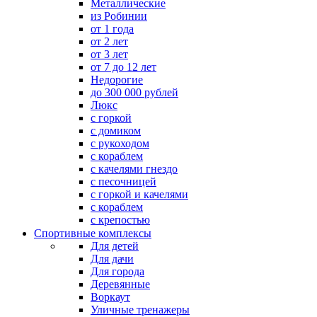
Металлические
из Робинии
от 1 года
от 2 лет
от 3 лет
от 7 до 12 лет
Недорогие
до 300 000 рублей
Люкс
с горкой
с домиком
с рукоходом
с кораблем
с качелями гнездо
с песочницей
с горкой и качелями
с кораблем
с крепостью
Спортивные комплексы
Для детей
Для дачи
Для города
Деревянные
Воркаут
Уличные тренажеры