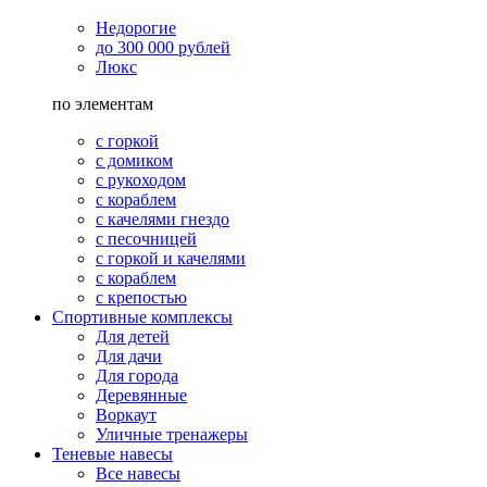
Недорогие
до 300 000 рублей
Люкс
по элементам
с горкой
с домиком
с рукоходом
с кораблем
с качелями гнездо
с песочницей
с горкой и качелями
с кораблем
с крепостью
Спортивные комплексы
Для детей
Для дачи
Для города
Деревянные
Воркаут
Уличные тренажеры
Теневые навесы
Все навесы