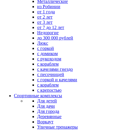
Металлические
из Робинии
от 1 года
от 2 лет
от 3 лет
от 7 до 12 лет
Недорогие
до 300 000 рублей
Люкс
с горкой
с домиком
с рукоходом
с кораблем
с качелями гнездо
с песочницей
с горкой и качелями
с кораблем
с крепостью
Спортивные комплексы
Для детей
Для дачи
Для города
Деревянные
Воркаут
Уличные тренажеры