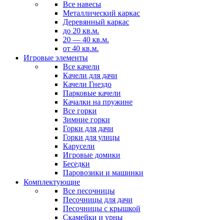
Все навесы
Металлический каркас
Деревянный каркас
до 20 кв.м.
20 — 40 кв.м.
от 40 кв.м.
Игровые элементы
Все качели
Качели для дачи
Качели Гнездо
Парковые качели
Качалки на пружине
Все горки
Зимние горки
Горки для дачи
Горки для улицы
Карусели
Игровые домики
Беседки
Паровозики и машинки
Комплектующие
Все песочницы
Песочницы для дачи
Песочницы с крышкой
Скамейки и урны