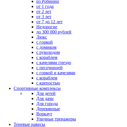
из Робинии
от 1 года
от 2 лет
от 3 лет
от 7 до 12 лет
Недорогие
до 300 000 рублей
Люкс
с горкой
с домиком
с рукоходом
с кораблем
с качелями гнездо
с песочницей
с горкой и качелями
с кораблем
с крепостью
Спортивные комплексы
Для детей
Для дачи
Для города
Деревянные
Воркаут
Уличные тренажеры
Теневые навесы