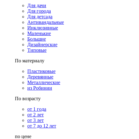
Для дачи
Для города
Для детсада
Антивандальные
Инклюзивные
Маленькие
Большие
Дизайнерские
Типовые
По материалу
Пластиковые
Деревянные
Металлические
из Робинии
По возрасту
от 1 года
от 2 лет
от 3 лет
от 7 до 12 лет
по цене