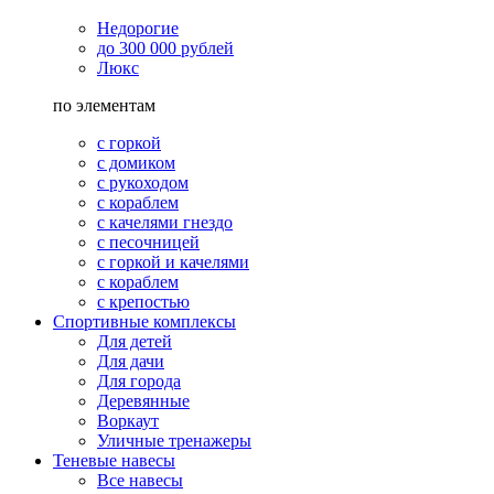
Недорогие
до 300 000 рублей
Люкс
по элементам
с горкой
с домиком
с рукоходом
с кораблем
с качелями гнездо
с песочницей
с горкой и качелями
с кораблем
с крепостью
Спортивные комплексы
Для детей
Для дачи
Для города
Деревянные
Воркаут
Уличные тренажеры
Теневые навесы
Все навесы