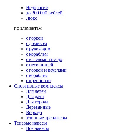
Недорогие
до 300 000 рублей
Люкс
по элементам
с горкой
с домиком
с рукоходом
с кораблем
с качелями гнездо
с песочницей
с горкой и качелями
с кораблем
с крепостью
Спортивные комплексы
Для детей
Для дачи
Для города
Деревянные
Воркаут
Уличные тренажеры
Теневые навесы
Все навесы