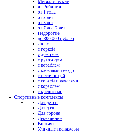
Металлические
из Робинии
от 1 года
от 2 лет
от 3 лет
от 7 до 12 лет
Недорогие
до 300 000 рублей
Люкс
с горкой
с домиком
с рукоходом
с кораблем
с качелями гнездо
с песочницей
с горкой и качелями
с кораблем
с крепостью
Спортивные комплексы
Для детей
Для дачи
Для города
Деревянные
Воркаут
Уличные тренажеры