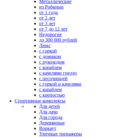
Металлические
из Робинии
от 1 года
от 2 лет
от 3 лет
от 7 до 12 лет
Недорогие
до 300 000 рублей
Люкс
с горкой
с домиком
с рукоходом
с кораблем
с качелями гнездо
с песочницей
с горкой и качелями
с кораблем
с крепостью
Спортивные комплексы
Для детей
Для дачи
Для города
Деревянные
Воркаут
Уличные тренажеры