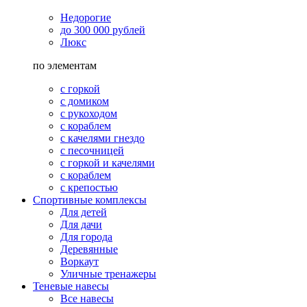
Недорогие
до 300 000 рублей
Люкс
по элементам
с горкой
с домиком
с рукоходом
с кораблем
с качелями гнездо
с песочницей
с горкой и качелями
с кораблем
с крепостью
Спортивные комплексы
Для детей
Для дачи
Для города
Деревянные
Воркаут
Уличные тренажеры
Теневые навесы
Все навесы