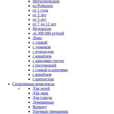
Металлические
из Робинии
от 1 года
от 2 лет
от 3 лет
от 7 до 12 лет
Недорогие
до 300 000 рублей
Люкс
с горкой
с домиком
с рукоходом
с кораблем
с качелями гнездо
с песочницей
с горкой и качелями
с кораблем
с крепостью
Спортивные комплексы
Для детей
Для дачи
Для города
Деревянные
Воркаут
Уличные тренажеры