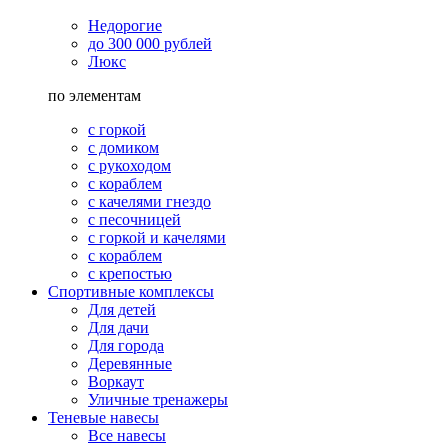
Недорогие
до 300 000 рублей
Люкс
по элементам
с горкой
с домиком
с рукоходом
с кораблем
с качелями гнездо
с песочницей
с горкой и качелями
с кораблем
с крепостью
Спортивные комплексы
Для детей
Для дачи
Для города
Деревянные
Воркаут
Уличные тренажеры
Теневые навесы
Все навесы