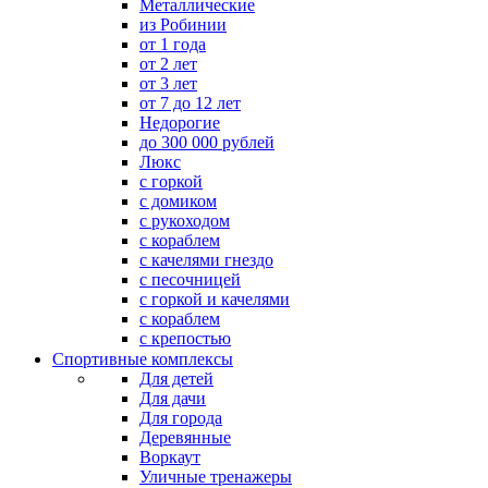
Металлические
из Робинии
от 1 года
от 2 лет
от 3 лет
от 7 до 12 лет
Недорогие
до 300 000 рублей
Люкс
с горкой
с домиком
с рукоходом
с кораблем
с качелями гнездо
с песочницей
с горкой и качелями
с кораблем
с крепостью
Спортивные комплексы
Для детей
Для дачи
Для города
Деревянные
Воркаут
Уличные тренажеры