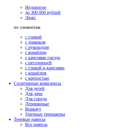
Недорогие
до 300 000 рублей
Люкс
по элементам
с горкой
с домиком
с рукоходом
с кораблем
с качелями гнездо
с песочницей
с горкой и качелями
с кораблем
с крепостью
Спортивные комплексы
Для детей
Для дачи
Для города
Деревянные
Воркаут
Уличные тренажеры
Теневые навесы
Все навесы