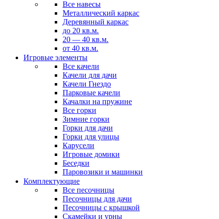
Все навесы
Металлический каркас
Деревянный каркас
до 20 кв.м.
20 — 40 кв.м.
от 40 кв.м.
Игровые элементы
Все качели
Качели для дачи
Качели Гнездо
Парковые качели
Качалки на пружине
Все горки
Зимние горки
Горки для дачи
Горки для улицы
Карусели
Игровые домики
Беседки
Паровозики и машинки
Комплектующие
Все песочницы
Песочницы для дачи
Песочницы с крышкой
Скамейки и урны