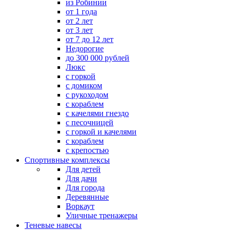
из Робинии
от 1 года
от 2 лет
от 3 лет
от 7 до 12 лет
Недорогие
до 300 000 рублей
Люкс
с горкой
с домиком
с рукоходом
с кораблем
с качелями гнездо
с песочницей
с горкой и качелями
с кораблем
с крепостью
Спортивные комплексы
Для детей
Для дачи
Для города
Деревянные
Воркаут
Уличные тренажеры
Теневые навесы