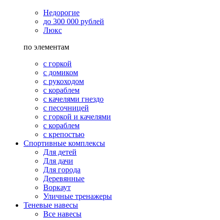
Недорогие
до 300 000 рублей
Люкс
по элементам
с горкой
с домиком
с рукоходом
с кораблем
с качелями гнездо
с песочницей
с горкой и качелями
с кораблем
с крепостью
Спортивные комплексы
Для детей
Для дачи
Для города
Деревянные
Воркаут
Уличные тренажеры
Теневые навесы
Все навесы