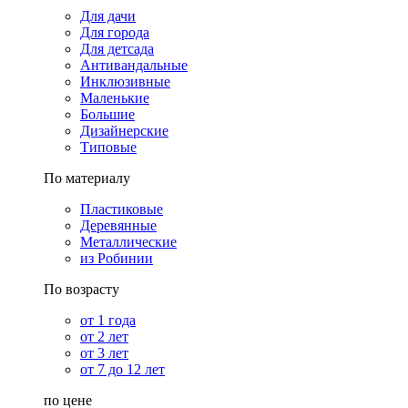
Для дачи
Для города
Для детсада
Антивандальные
Инклюзивные
Маленькие
Большие
Дизайнерские
Типовые
По материалу
Пластиковые
Деревянные
Металлические
из Робинии
По возрасту
от 1 года
от 2 лет
от 3 лет
от 7 до 12 лет
по цене