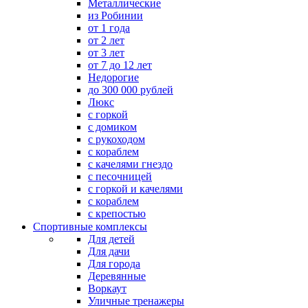
Металлические
из Робинии
от 1 года
от 2 лет
от 3 лет
от 7 до 12 лет
Недорогие
до 300 000 рублей
Люкс
с горкой
с домиком
с рукоходом
с кораблем
с качелями гнездо
с песочницей
с горкой и качелями
с кораблем
с крепостью
Спортивные комплексы
Для детей
Для дачи
Для города
Деревянные
Воркаут
Уличные тренажеры