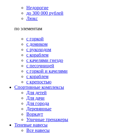
Недорогие
до 300 000 рублей
Люкс
по элементам
с горкой
с домиком
с рукоходом
с кораблем
с качелями гнездо
с песочницей
с горкой и качелями
с кораблем
с крепостью
Спортивные комплексы
Для детей
Для дачи
Для города
Деревянные
Воркаут
Уличные тренажеры
Теневые навесы
Все навесы