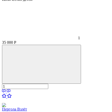
1
35 000
Р
Пергола Взлёт