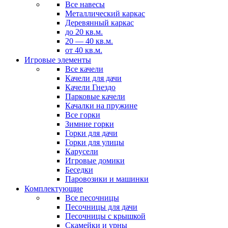
Все навесы
Металлический каркас
Деревянный каркас
до 20 кв.м.
20 — 40 кв.м.
от 40 кв.м.
Игровые элементы
Все качели
Качели для дачи
Качели Гнездо
Парковые качели
Качалки на пружине
Все горки
Зимние горки
Горки для дачи
Горки для улицы
Карусели
Игровые домики
Беседки
Паровозики и машинки
Комплектующие
Все песочницы
Песочницы для дачи
Песочницы с крышкой
Скамейки и урны