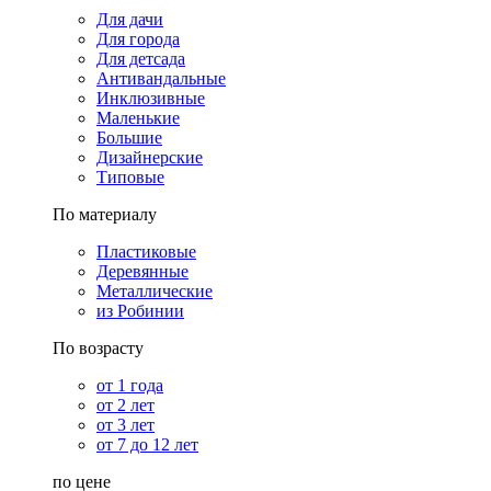
Для дачи
Для города
Для детсада
Антивандальные
Инклюзивные
Маленькие
Большие
Дизайнерские
Типовые
По материалу
Пластиковые
Деревянные
Металлические
из Робинии
По возрасту
от 1 года
от 2 лет
от 3 лет
от 7 до 12 лет
по цене