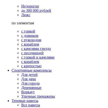
Недорогие
до 300 000 рублей
Люкс
по элементам
с горкой
с домиком
с рукоходом
с кораблем
с качелями гнездо
с песочницей
с горкой и качелями
с кораблем
с крепостью
Спортивные комплексы
Для детей
Для дачи
Для города
Деревянные
Воркаут
Уличные тренажеры
Теневые навесы
Все навесы