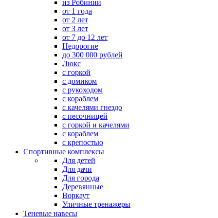
из Робинии
от 1 года
от 2 лет
от 3 лет
от 7 до 12 лет
Недорогие
до 300 000 рублей
Люкс
с горкой
с домиком
с рукоходом
с кораблем
с качелями гнездо
с песочницей
с горкой и качелями
с кораблем
с крепостью
Спортивные комплексы
Для детей
Для дачи
Для города
Деревянные
Воркаут
Уличные тренажеры
Теневые навесы