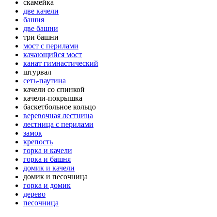
скамейка
две качели
башня
две башни
три башни
мост с перилами
качающийся мост
канат гимнастический
штурвал
сеть-паутина
качели со спинкой
качели-покрышка
баскетбольное кольцо
веревочная лестница
лестница с перилами
замок
крепость
горка и качели
горка и башня
домик и качели
домик и песочница
горка и домик
дерево
песочница