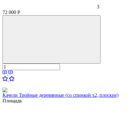
3
72 000
Р
Качели Тройные деревянные (со спинкой x2, плоские)
Площадь