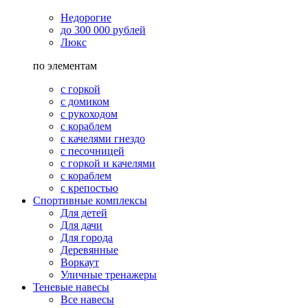
Недорогие
до 300 000 рублей
Люкс
по элементам
с горкой
с домиком
с рукоходом
с кораблем
с качелями гнездо
с песочницей
с горкой и качелями
с кораблем
с крепостью
Спортивные комплексы
Для детей
Для дачи
Для города
Деревянные
Воркаут
Уличные тренажеры
Теневые навесы
Все навесы