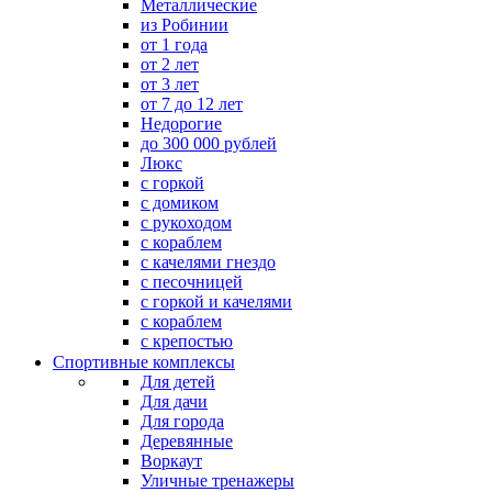
Металлические
из Робинии
от 1 года
от 2 лет
от 3 лет
от 7 до 12 лет
Недорогие
до 300 000 рублей
Люкс
с горкой
с домиком
с рукоходом
с кораблем
с качелями гнездо
с песочницей
с горкой и качелями
с кораблем
с крепостью
Спортивные комплексы
Для детей
Для дачи
Для города
Деревянные
Воркаут
Уличные тренажеры