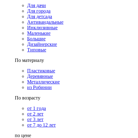
Для дачи
Для города
Для детсада
Антивандальные
Инклюзивные
Маленькие
Большие
Дизайнерские
Типовые
По материалу
Пластиковые
Деревянные
Металлические
из Робинии
По возрасту
от 1 года
от 2 лет
от 3 лет
от 7 до 12 лет
по цене