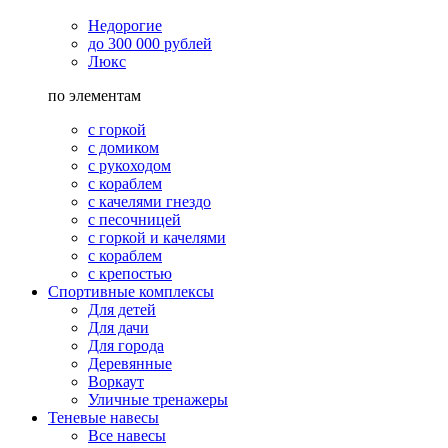
Недорогие
до 300 000 рублей
Люкс
по элементам
с горкой
с домиком
с рукоходом
с кораблем
с качелями гнездо
с песочницей
с горкой и качелями
с кораблем
с крепостью
Спортивные комплексы
Для детей
Для дачи
Для города
Деревянные
Воркаут
Уличные тренажеры
Теневые навесы
Все навесы