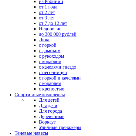
из Робинии
от 1 года
от 2 лет
от 3 лет
от 7 до 12 лет
Недорогие
до 300 000 рублей
Люкс
с горкой
с домиком
с рукоходом
с кораблем
с качелями гнездо
с песочницей
с горкой и качелями
с кораблем
с крепостью
Спортивные комплексы
Для детей
Для дачи
Для города
Деревянные
Воркаут
Уличные тренажеры
Теневые навесы