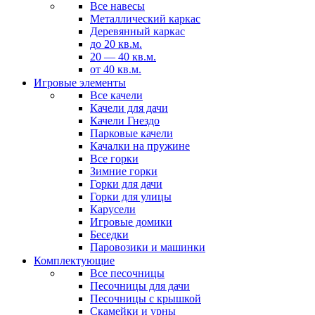
Все навесы
Металлический каркас
Деревянный каркас
до 20 кв.м.
20 — 40 кв.м.
от 40 кв.м.
Игровые элементы
Все качели
Качели для дачи
Качели Гнездо
Парковые качели
Качалки на пружине
Все горки
Зимние горки
Горки для дачи
Горки для улицы
Карусели
Игровые домики
Беседки
Паровозики и машинки
Комплектующие
Все песочницы
Песочницы для дачи
Песочницы с крышкой
Скамейки и урны