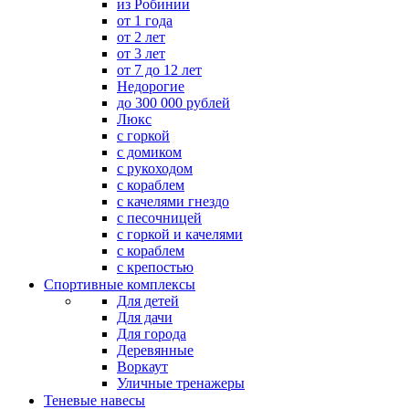
из Робинии
от 1 года
от 2 лет
от 3 лет
от 7 до 12 лет
Недорогие
до 300 000 рублей
Люкс
с горкой
с домиком
с рукоходом
с кораблем
с качелями гнездо
с песочницей
с горкой и качелями
с кораблем
с крепостью
Спортивные комплексы
Для детей
Для дачи
Для города
Деревянные
Воркаут
Уличные тренажеры
Теневые навесы