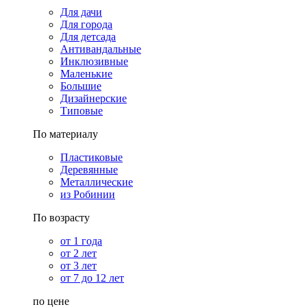
Для дачи
Для города
Для детсада
Антивандальные
Инклюзивные
Маленькие
Большие
Дизайнерские
Типовые
По материалу
Пластиковые
Деревянные
Металлические
из Робинии
По возрасту
от 1 года
от 2 лет
от 3 лет
от 7 до 12 лет
по цене