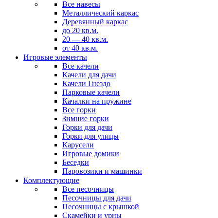
Все навесы
Металлический каркас
Деревянный каркас
до 20 кв.м.
20 — 40 кв.м.
от 40 кв.м.
Игровые элементы
Все качели
Качели для дачи
Качели Гнездо
Парковые качели
Качалки на пружине
Все горки
Зимние горки
Горки для дачи
Горки для улицы
Карусели
Игровые домики
Беседки
Паровозики и машинки
Комплектующие
Все песочницы
Песочницы для дачи
Песочницы с крышкой
Скамейки и урны