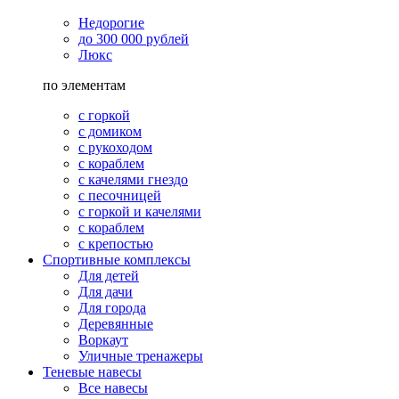
Недорогие
до 300 000 рублей
Люкс
по элементам
с горкой
с домиком
с рукоходом
с кораблем
с качелями гнездо
с песочницей
с горкой и качелями
с кораблем
с крепостью
Спортивные комплексы
Для детей
Для дачи
Для города
Деревянные
Воркаут
Уличные тренажеры
Теневые навесы
Все навесы