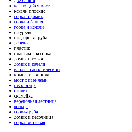
две башни
качающийся мост
качели плоские
горка и домик
горка и башня
горка и качели
штурвал
подзорная труба
дерево
пластик
пластиковая горка
домик и горка
домик и качели
канат гимнастический
крыша из винила
мост с перилами
песочница
столик
скамейка
веревочная лестница
кольца
горка-труба
домик и песочница
горка винтовая