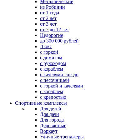
Металлические
из Робинии
от 1 года
от 2 лет
от 3 лет
от 7 до 12 лет
Недорогие
до 300 000 рублей
Люкс
с горкой
с домиком
с рукоходом
с кораблем
с качелями гнездо
с песочницей
с горкой и качелями
с кораблем
с крепостью
Спортивные комплексы
Для детей
Для дачи
Для города
Деревянные
Воркаут
Уличные тренажеры