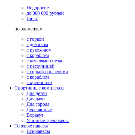
Недорогие
до 300 000 рублей
Люкс
по элементам
с горкой
с домиком
с рукоходом
с кораблем
с качелями гнездо
с песочницей
с горкой и качелями
с кораблем
с крепостью
Спортивные комплексы
Для детей
Для дачи
Для города
Деревянные
Воркаут
Уличные тренажеры
Теневые навесы
Все навесы