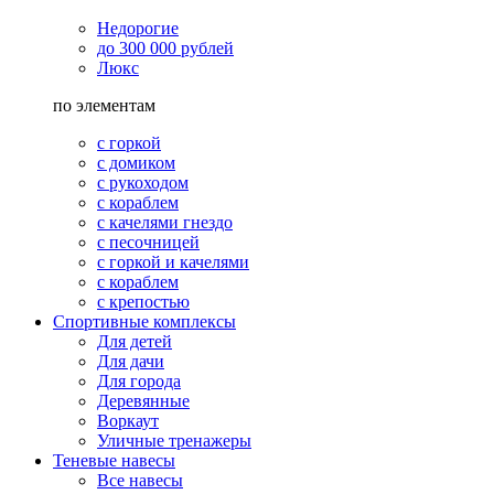
Недорогие
до 300 000 рублей
Люкс
по элементам
с горкой
с домиком
с рукоходом
с кораблем
с качелями гнездо
с песочницей
с горкой и качелями
с кораблем
с крепостью
Спортивные комплексы
Для детей
Для дачи
Для города
Деревянные
Воркаут
Уличные тренажеры
Теневые навесы
Все навесы