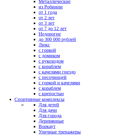
Металлические
из Робинии
от 1 года
от 2 лет
от 3 лет
от 7 до 12 лет
Недорогие
до 300 000 рублей
Люкс
с горкой
с домиком
с рукоходом
с кораблем
с качелями гнездо
с песочницей
с горкой и качелями
с кораблем
с крепостью
Спортивные комплексы
Для детей
Для дачи
Для города
Деревянные
Воркаут
Уличные тренажеры