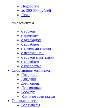
Недорогие
до 300 000 рублей
Люкс
по элементам
с горкой
с домиком
с рукоходом
с кораблем
с качелями гнездо
с песочницей
с горкой и качелями
с кораблем
с крепостью
Спортивные комплексы
Для детей
Для дачи
Для города
Деревянные
Воркаут
Уличные тренажеры
Теневые навесы
Все навесы