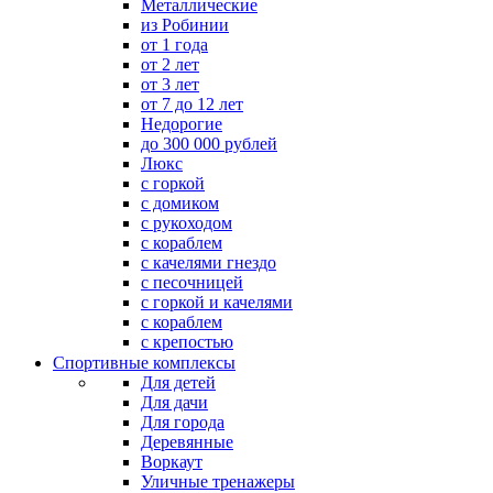
Металлические
из Робинии
от 1 года
от 2 лет
от 3 лет
от 7 до 12 лет
Недорогие
до 300 000 рублей
Люкс
с горкой
с домиком
с рукоходом
с кораблем
с качелями гнездо
с песочницей
с горкой и качелями
с кораблем
с крепостью
Спортивные комплексы
Для детей
Для дачи
Для города
Деревянные
Воркаут
Уличные тренажеры