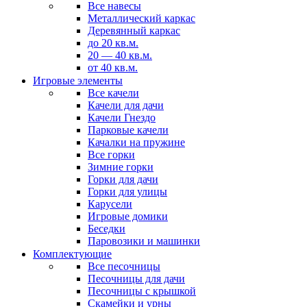
Все навесы
Металлический каркас
Деревянный каркас
до 20 кв.м.
20 — 40 кв.м.
от 40 кв.м.
Игровые элементы
Все качели
Качели для дачи
Качели Гнездо
Парковые качели
Качалки на пружине
Все горки
Зимние горки
Горки для дачи
Горки для улицы
Карусели
Игровые домики
Беседки
Паровозики и машинки
Комплектующие
Все песочницы
Песочницы для дачи
Песочницы с крышкой
Скамейки и урны