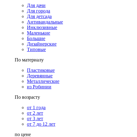
Для дачи
Для города
Для детсада
Антивандальные
Инклюзивные
Маленькие
Большие
Дизайнерские
Типовые
По материалу
Пластиковые
Деревянные
Металлические
из Робинии
По возрасту
от 1 года
от 2 лет
от 3 лет
от 7 до 12 лет
по цене