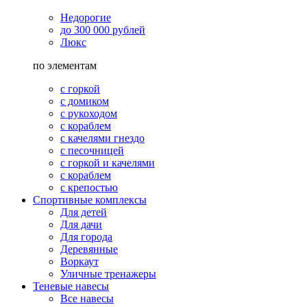
Недорогие
до 300 000 рублей
Люкс
по элементам
с горкой
с домиком
с рукоходом
с кораблем
с качелями гнездо
с песочницей
с горкой и качелями
с кораблем
с крепостью
Спортивные комплексы
Для детей
Для дачи
Для города
Деревянные
Воркаут
Уличные тренажеры
Теневые навесы
Все навесы