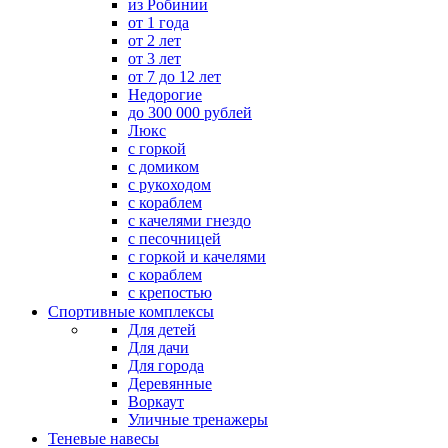
из Робинии
от 1 года
от 2 лет
от 3 лет
от 7 до 12 лет
Недорогие
до 300 000 рублей
Люкс
с горкой
с домиком
с рукоходом
с кораблем
с качелями гнездо
с песочницей
с горкой и качелями
с кораблем
с крепостью
Спортивные комплексы
Для детей
Для дачи
Для города
Деревянные
Воркаут
Уличные тренажеры
Теневые навесы