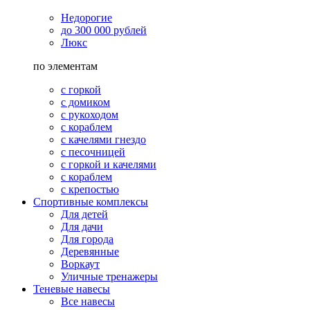
Недорогие
до 300 000 рублей
Люкс
по элементам
с горкой
с домиком
с рукоходом
с кораблем
с качелями гнездо
с песочницей
с горкой и качелями
с кораблем
с крепостью
Спортивные комплексы
Для детей
Для дачи
Для города
Деревянные
Воркаут
Уличные тренажеры
Теневые навесы
Все навесы