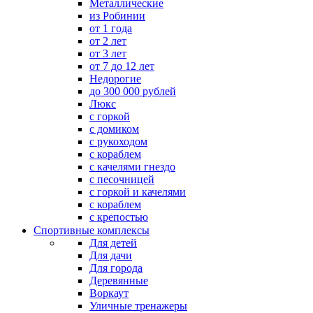
Металлические
из Робинии
от 1 года
от 2 лет
от 3 лет
от 7 до 12 лет
Недорогие
до 300 000 рублей
Люкс
с горкой
с домиком
с рукоходом
с кораблем
с качелями гнездо
с песочницей
с горкой и качелями
с кораблем
с крепостью
Спортивные комплексы
Для детей
Для дачи
Для города
Деревянные
Воркаут
Уличные тренажеры