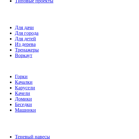
Типовые проекты
Спортивные площадки
Для дачи
Для города
Для детей
Из дерева
Тренажеры
Воркаут
Игровые элементы
Горки
Качалки
Карусели
Качели
Домики
Беседки
Машинки
Комплектующие
Теневый навесы