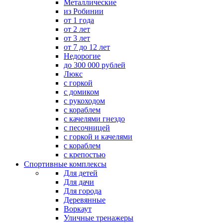
Металлические
из Робинии
от 1 года
от 2 лет
от 3 лет
от 7 до 12 лет
Недорогие
до 300 000 рублей
Люкс
с горкой
с домиком
с рукоходом
с кораблем
с качелями гнездо
с песочницей
с горкой и качелями
с кораблем
с крепостью
Спортивные комплексы
Для детей
Для дачи
Для города
Деревянные
Воркаут
Уличные тренажеры