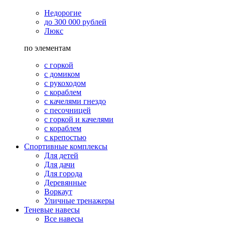
Недорогие
до 300 000 рублей
Люкс
по элементам
с горкой
с домиком
с рукоходом
с кораблем
с качелями гнездо
с песочницей
с горкой и качелями
с кораблем
с крепостью
Спортивные комплексы
Для детей
Для дачи
Для города
Деревянные
Воркаут
Уличные тренажеры
Теневые навесы
Все навесы