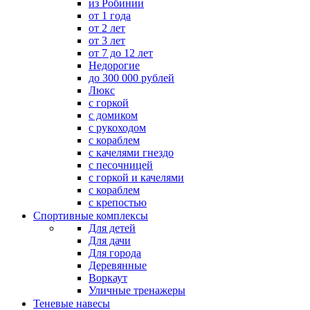
из Робинии
от 1 года
от 2 лет
от 3 лет
от 7 до 12 лет
Недорогие
до 300 000 рублей
Люкс
с горкой
с домиком
с рукоходом
с кораблем
с качелями гнездо
с песочницей
с горкой и качелями
с кораблем
с крепостью
Спортивные комплексы
Для детей
Для дачи
Для города
Деревянные
Воркаут
Уличные тренажеры
Теневые навесы