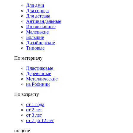
Для дачи
Для города
Для детсада
Антивандальные
Инклюзивные
Маленькие
Большие
Дизайнерские
Типовые
По материалу
Пластиковые
Деревянные
Металлические
из Робинии
По возрасту
от 1 года
от 2 лет
от 3 лет
от 7 до 12 лет
по цене