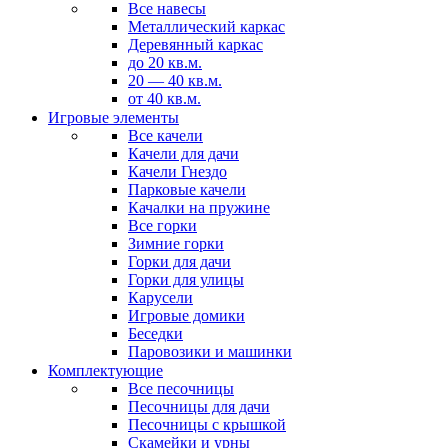
Все навесы
Металлический каркас
Деревянный каркас
до 20 кв.м.
20 — 40 кв.м.
от 40 кв.м.
Игровые элементы
Все качели
Качели для дачи
Качели Гнездо
Парковые качели
Качалки на пружине
Все горки
Зимние горки
Горки для дачи
Горки для улицы
Карусели
Игровые домики
Беседки
Паровозики и машинки
Комплектующие
Все песочницы
Песочницы для дачи
Песочницы с крышкой
Скамейки и урны