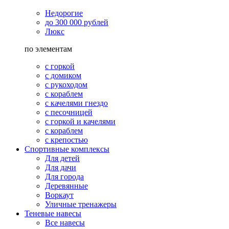
Недорогие
до 300 000 рублей
Люкс
по элементам
с горкой
с домиком
с рукоходом
с кораблем
с качелями гнездо
с песочницей
с горкой и качелями
с кораблем
с крепостью
Спортивные комплексы
Для детей
Для дачи
Для города
Деревянные
Воркаут
Уличные тренажеры
Теневые навесы
Все навесы