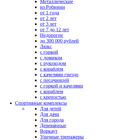
Металлические
из Робинии
от 1 года
от 2 лет
от 3 лет
от 7 до 12 лет
Недорогие
до 300 000 рублей
Люкс
с горкой
с домиком
с рукоходом
с кораблем
с качелями гнездо
с песочницей
с горкой и качелями
с кораблем
с крепостью
Спортивные комплексы
Для детей
Для дачи
Для города
Деревянные
Воркаут
Уличные тренажеры