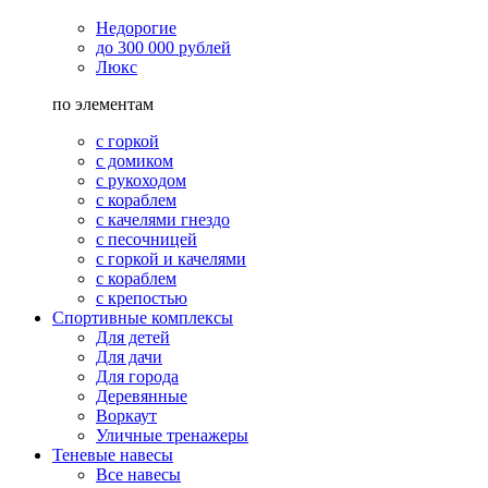
Недорогие
до 300 000 рублей
Люкс
по элементам
с горкой
с домиком
с рукоходом
с кораблем
с качелями гнездо
с песочницей
с горкой и качелями
с кораблем
с крепостью
Спортивные комплексы
Для детей
Для дачи
Для города
Деревянные
Воркаут
Уличные тренажеры
Теневые навесы
Все навесы