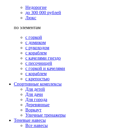
Недорогие
до 300 000 рублей
Люкс
по элементам
с горкой
с домиком
с рукоходом
с кораблем
с качелями гнездо
с песочницей
с горкой и качелями
с кораблем
с крепостью
Спортивные комплексы
Для детей
Для дачи
Для города
Деревянные
Воркаут
Уличные тренажеры
Теневые навесы
Все навесы