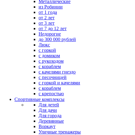
Металлические
из Робинии
от 1 года
от 2 лет
от 3 лет
от 7 до 12 лет
Недорогие
до 300 000 рублей
Люкс
с горкой
с домиком
с рукоходом
с кораблем
с качелями гнездо
с песочницей
с горкой и качелями
с кораблем
с крепостью
Спортивные комплексы
Для детей
Для дачи
Для города
Деревянные
Воркаут
Уличные тренажеры