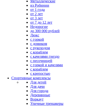
Металлические
из Робинии
от 1 года
от 2 лет
от 3 лет
от 7 до 12 лет
Недорогие
до 300 000 рублей
Люкс
с горкой
с домиком
с рукоходом
с кораблем
с качелями гнездо
с песочницей
с горкой и качелями
с кораблем
с крепостью
Спортивные комплексы
Для детей
Для дачи
Для города
Деревянные
Воркаут
Уличные тренажеры