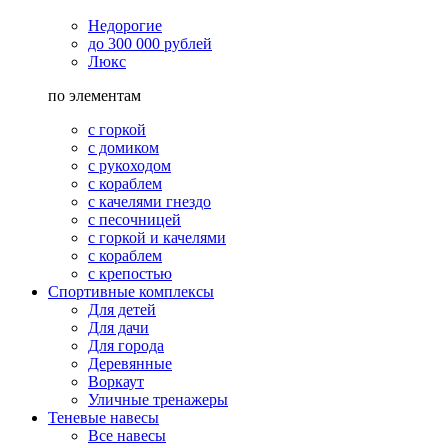
Недорогие
до 300 000 рублей
Люкс
по элементам
с горкой
с домиком
с рукоходом
с кораблем
с качелями гнездо
с песочницей
с горкой и качелями
с кораблем
с крепостью
Спортивные комплексы
Для детей
Для дачи
Для города
Деревянные
Воркаут
Уличные тренажеры
Теневые навесы
Все навесы