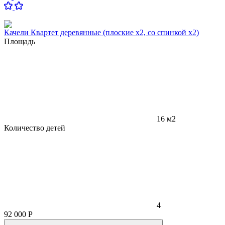
Качели Квартет деревянные (плоские x2, со спинкой x2)
Площадь
16 м2
Количество детей
4
92 000
Р